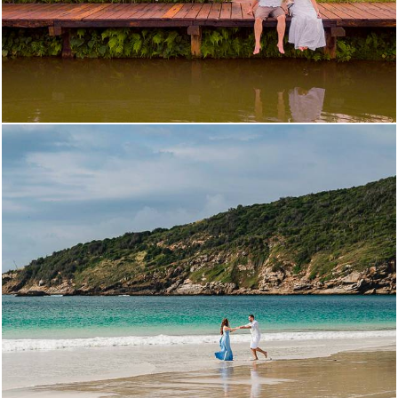
4349
34
1405
69