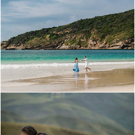
1406
69