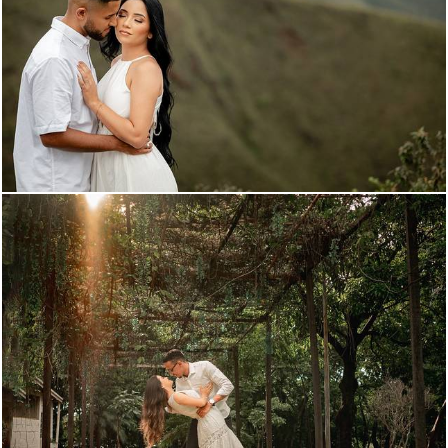
2846
51
5212
38