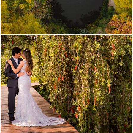
2249
0
2882
30