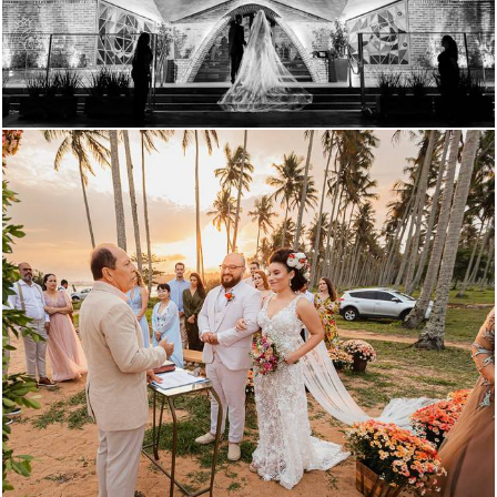
3814
16
2946
9