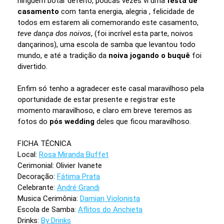
ninguém botar defeito, poucas vezes vi uma
festa de
casamento
com tanta energia, alegria , felicidade de
todos em estarem ali comemorando este casamento,
teve dança dos noivos
, (foi incrível esta parte, noivos
dançarinos), uma escola de samba que levantou todo
mundo, e até a tradição da
noiva jogando o buquê
foi
divertido.
Enfim só tenho a agradecer este casal maravilhoso pela
oportunidade de estar presente e registrar este
momento maravilhoso, e claro em breve teremos as
fotos do
pós wedding
deles que ficou maravilhoso.
FICHA TÉCNICA
Local:
Rosa Miranda Buffet
Cerimonial: Olivier Ivanete
Decoração:
Fátima Prata
Celebrante:
André Grandi
Musica Cerimônia:
Damian Violonista
Escola de Samba:
Aflitos do Anchieta
Drinks:
By Drinks